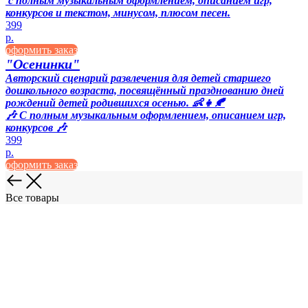
с полным музыкальным оформлением, описанием игр,
конкурсов и текстом, минусом, плюсом песен.
399
р.
оформить заказ
"Осенинки"
Авторский сценарий развлечения для детей старшего
дошкольного возраста, посвящённый празднованию дней
рождений детей родившихся осенью. 👶👧🍂
🎶 С полным музыкальным оформлением, описанием игр,
конкурсов 🎶
399
р.
оформить заказ
Все товары