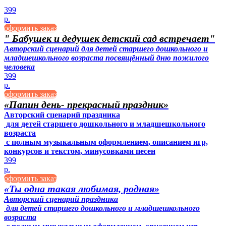
399
р.
оформить заказ
" Бабушек и дедушек детский сад встречает"
Авторский сценарий для детей старшего дошкольного и
младшешкольного возраста посвящённый дню пожилого
человека
399
р.
оформить заказ
«Папин день- прекрасный праздник»
Авторский сценарий праздника
для детей старшего дошкольного и младшешкольного
возраста
с полным музыкальным оформлением, описанием игр,
конкурсов и текстом, минусовками песен
399
р.
оформить заказ
«Ты одна такая любимая, родная»
Авторский сценарий праздника
для детей старшего дошкольного и младшешкольного
возраста