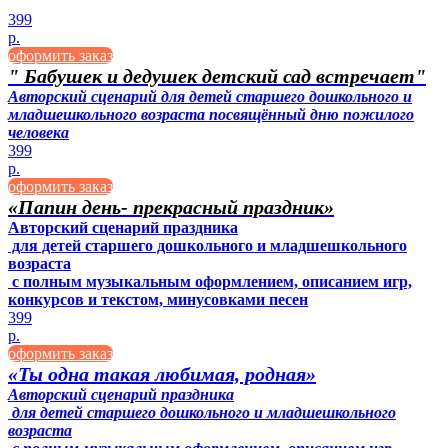
399
р.
оформить заказ
" Бабушек и дедушек детский сад встречает"
Авторский сценарий для детей старшего дошкольного и
младшешкольного возраста посвящённый дню пожилого
человека
399
р.
оформить заказ
«Папин день- прекрасный праздник»
Авторский сценарий праздника
для детей старшего дошкольного и младшешкольного
возраста
с полным музыкальным оформлением, описанием игр,
конкурсов и текстом, минусовками песен
399
р.
оформить заказ
«Ты одна такая любимая, родная»
Авторский сценарий праздника
для детей старшего дошкольного и младшешкольного
возраста