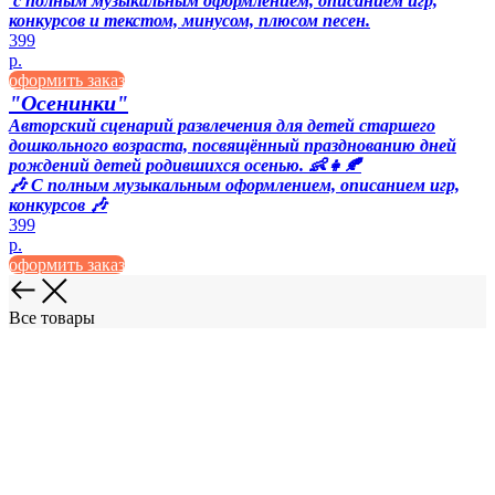
с полным музыкальным оформлением, описанием игр,
конкурсов и текстом, минусом, плюсом песен.
399
р.
оформить заказ
"Осенинки"
Авторский сценарий развлечения для детей старшего
дошкольного возраста, посвящённый празднованию дней
рождений детей родившихся осенью. 👶👧🍂
🎶 С полным музыкальным оформлением, описанием игр,
конкурсов 🎶
399
р.
оформить заказ
Все товары